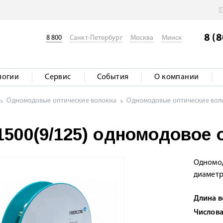
8 (
8 800
Санкт-Петербург
Москва
Минск
логии
Сервис
События
О компании
Одномодовые оптические волокна
Одномодовые оптические воло
500(9/125) одномодовое 
Одномод
диаметр
Длина 
Числова