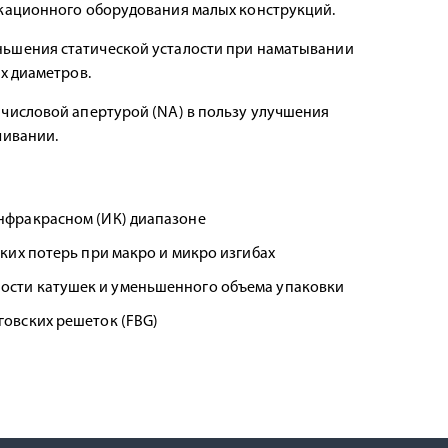
икационного оборудования малых конструкций.
ьшения статической усталости при наматывании
х диаметров.
числовой апертурой (NA) в пользу улучшения
чивании.
нфракрасном (ИК) диапазоне
ких потерь при макро и микро изгибах
ости катушек и уменьшенного объема упаковки
говских решеток (FBG)