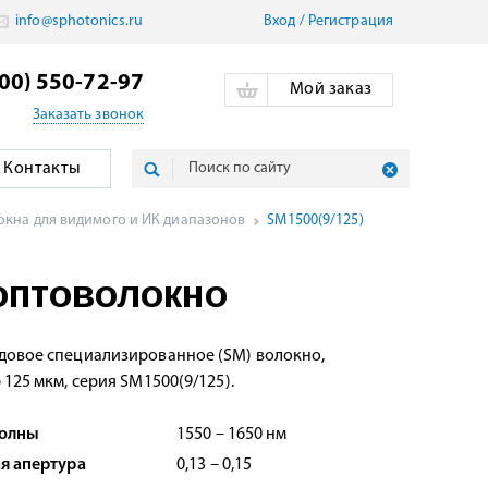
info@sphotonics.ru
Вход
/
Pегистрация
800) 550-72-97
Мой заказ
Заказать звонок
Контакты
кна для видимого и ИК диапазонов
SM1500(9/125)
оптоволокно
овое специализированное (SM) волокно,
 125 мкм, серия SM1500(9/125).
волны
1550 – 1650 нм
я апертура
0,13 – 0,15