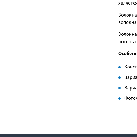
являетс
Волокна
волокна
Волокна
потерь 
Особенн
Конст
Вариа
Вариа
Фоточ