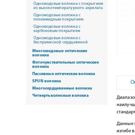
Одномодовые волокна с покрытием
из высокотемпературного акрилата
Одномодовые волокна с
полиимидным покрытием
Одномодовые волокна с
карбоновым покрытием
Одномодовые волокна с
беспримесной сердцевиной
Многомодовые оптические
волокна
Фоточувствительные оптические
волокна
Пассивные оптические волокна
SPUN волокна
О
Многосердцевинные волокна
Четвертьволновые волокна
Диапазо
наилучш
стандар
Данные 
изгибе 