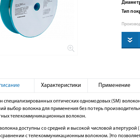
Диамет
Тип пок
Производ
писание
Характеристики
Применение
н специализированных оптических одномодовых (SM) волокон 
ий выбор волокна для применения без потерь производитель
тных телекоммуникационных волокон.
волокна доступны со средней и высокой числовой апертурой (N
в сравнении с телекоммуникационным волокном. Это позволяет