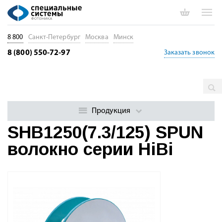
8 800
Санкт-Петербург
Москва
Минск
8 (800) 550-72-97
Заказать звонок
Главная
Каталог
Специальные оптические волокна
SPUN
волокна
SHB1250(7.3/125) SPUN волокно серии HiBi
Продукция
SHB1250(7.3/125) SPUN
волокно серии HiBi