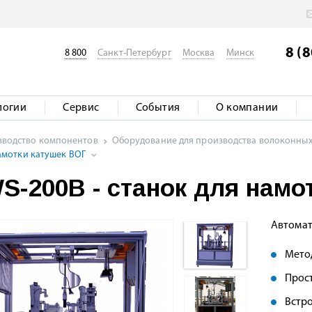
8 (
8 800
Санкт-Петербург
Москва
Минск
логии
Сервис
События
О компании
изводство компонентов
Оборудование для производства волоконны
намотки катушек ВОГ
S-200B - станок для намо
Автомат
Мето
Прост
Встр