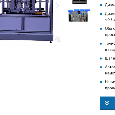
Диам
Диам
≤0.5 
Оба 
прост
Точн
в защ
Шаг н
Авто
намо
Нали
проц