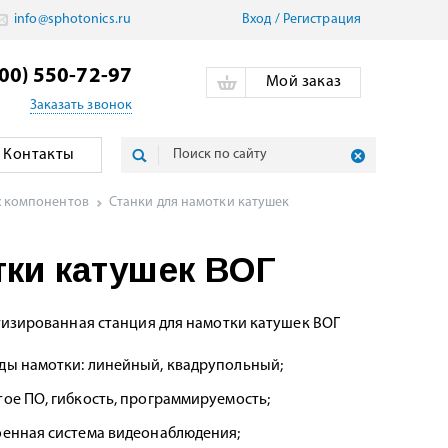
info@sphotonics.ru
Вход
/
Pегистрация
800) 550-72-97
Мой заказ
Заказать звонок
Контакты
х компонентов
Станки для намотки катушек
тки катушек ВОГ
изированная станция для намотки катушек ВОГ
ды намотки: линейный, квадрупольный;
ое ПО, гибкость, программируемость;
оенная система видеонаблюдения;