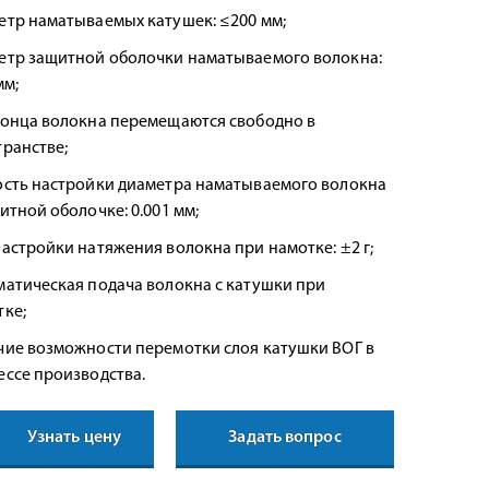
етр наматываемых катушек: ≤200 мм;
етр защитной оболочки наматываемого волокна:
мм;
конца волокна перемещаются свободно в
ранстве;
ость настройки диаметра наматываемого волокна
итной оболочке: 0.001 мм;
астройки натяжения волокна при намотке: ±2 г;
матическая подача волокна с катушки при
тке;
чие возможности перемотки слоя катушки ВОГ в
ессе производства.
Узнать цену
Задать вопрос