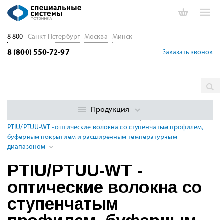
8 800
Санкт-Петербург
Москва
Минск
8 (800) 550-72-97
Заказать звонок
Главная
Каталог
Специальные оптические волокна
Многомодовые оптические волокна
Ступенчатые
Продукция
многомодовые волокна с беспримесной сердцевиной
PTIU/PTUU-WT - оптические волокна со ступенчатым профилем,
буферным покрытием и расширенным температурным
диапазоном
PTIU/PTUU-WT -
оптические волокна со
ступенчатым