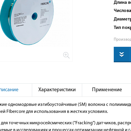
Длина 
Числова
Диамет
Тип пок
Производ
писание
Характеристики
Применение
кие одномодовые изгибоустойчивые (SM) волокна с полиими
й FIbercore для использования в жестких условиях.
 для точечных микросейсмических ("Fracking") датчиков, расп
уемые в исследованиях и процессах оптимизации нефтяной и 