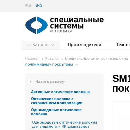
RUS
ENG
Каталог
Производители
Техно
Главная
Каталог
Специальные оптические волокна
полиимидным покрытием
SM1
Назад к разделу
по
Активные оптические волокна
Оптические волокна с
сохранением поляризации
Одномодовые оптические
волокна
Одномодовые оптические волокна
для видимого и ИК диапазонов