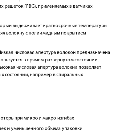
х решеток (FBG), применяемых в датчиках
торый выдерживает краткосрочные температуры
воляя волокну с полиимидным покрытием
. Низкая числовая апертура волокон предназначена
пользуется в прямом развернутом состоянии,
ысокая числовая апертура волокна позволяет
ых состояний, например в спиральных
отерь при микро и макро изгибах
шек и уменьшенного объема упаковки