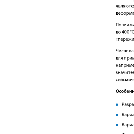
являютс
деформа
Полиими
до 400 
«пережи
Числовая
для при
наприме
значите
сейсмич
Особенн
Разра
Вариа
Вариа