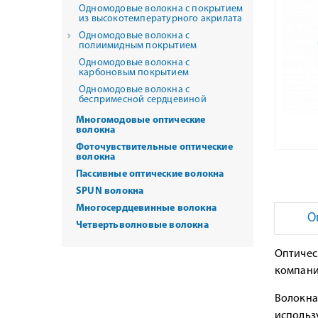
Одномодовые волокна с покрытием
из высокотемпературного акрилата
Одномодовые волокна с
полиимидным покрытием
Одномодовые волокна с
карбоновым покрытием
Одномодовые волокна с
беспримесной сердцевиной
Многомодовые оптические
волокна
Фоточувствительные оптические
волокна
Пассивные оптические волокна
SPUN волокна
Многосердцевинные волокна
О
Четвертьволновые волокна
Оптичес
компание
Волокна
использ