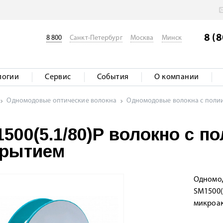
8 (
8 800
Санкт-Петербург
Москва
Минск
логии
Сервис
События
О компании
Одномодовые оптические волокна
Одномодовые волокна с пол
500(5.1/80)P волокно с 
крытием
Одномод
SM1500(
микроак