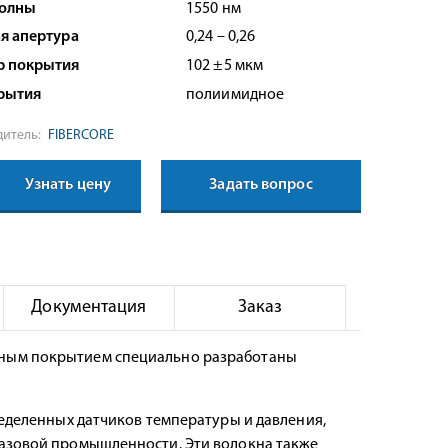
волны
1550 нм
я апертура
0,24 – 0,26
р покрытия
102 ±5 мкм
рытия
полиимидное
итель:
FIBERCORE
Узнать цену
Задать вопрос
Документация
Заказ
дным покрытием специально разработаны
ределенных датчиков температуры и давления,
газовой промышленности. Эти волокна также