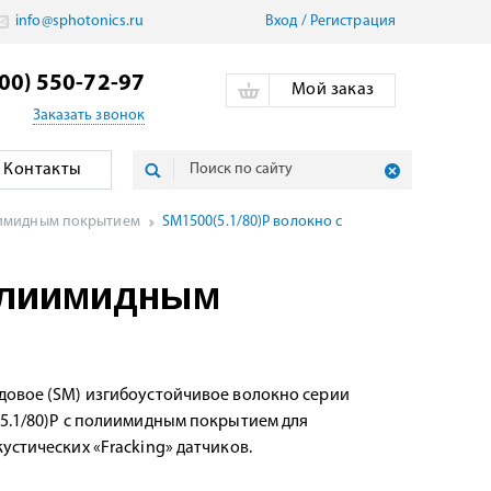
info@sphotonics.ru
Вход
/
Pегистрация
800) 550-72-97
Мой заказ
Заказать звонок
Контакты
иимидным покрытием
SM1500(5.1/80)P волокно с
полиимидным
овое (SM) изгибоустойчивое волокно серии
5.1/80)P с полиимидным покрытием для
устических «Fracking» датчиков.