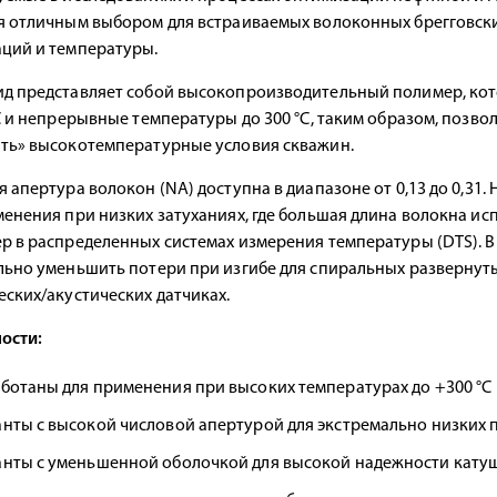
я отличным выбором для встраиваемых волоконных брегговски
ций и температуры.
д представляет собой высокопроизводительный полимер, ко
°С и непрерывные температуры до 300 °C, таким образом, поз
ть» высокотемпературные условия скважин.
 апертура волокон (NA) доступна в диапазоне от 0,13 до 0,31
менения при низких затуханиях, где большая длина волокна ис
р в распределенных системах измерения температуры (DTS). В
льно уменьшить потери при изгибе для спиральных развернут
еских/акустических датчиках.
ости:
ботаны для применения при высоких температурах до +300 °C
нты с высокой числовой апертурой для экстремально низких п
нты с уменьшенной оболочкой для высокой надежности кату