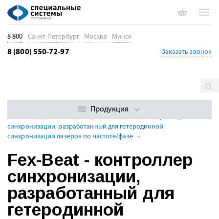
8 800
Санкт-Петербург
Москва
Минск
8 (800) 550-72-97
Заказать звонок
Главная
Каталог
Непрерывные лазеры
Волоконные
одночастотные лазеры научного класса
Контроллеры лазерной
Продукция
стабилизации частоты или фазы
Fex-Beat - контроллер
синхронизации, разработанный для гетеродинной
синхронизации лазеров по частоте/фазе
Fex-Beat - контроллер
синхронизации,
разработанный для
гетеродинной