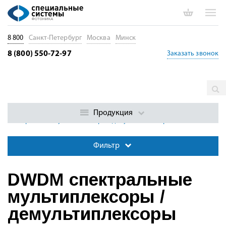
8 800
Санкт-Петербург
Москва
Минск
8 (800) 550-72-97
Заказать звонок
Главная
Каталог
Пассивные волоконные компоненты
Волоконно-оптические WDM компоненты и модули
DWDM
Продукция
спектральные мультиплексоры / демультиплексоры
Фильтр
DWDM спектральные
мультиплексоры /
демультиплексоры