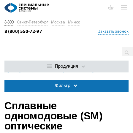
8 800
Санкт-Петербург
Москва
Минск
8 (800) 550-72-97
Заказать звонок
Главная
Каталог
Пассивные волоконные компоненты
Волоконно-оптические разветвители и делители
Сплавные
Продукция
одномодовые (SM) оптические разветвители и делители
Фильтр
Сплавные
одномодовые (SM)
оптические