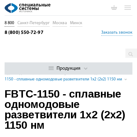
8 800
Санкт-Петербург
Москва
Минск
8 (800) 550-72-97
Заказать звонок
Главная
Каталог
Пассивные волоконные компоненты
Волоконно-оптические разветвители и делители
Сплавные
Продукция
одномодовые (SM) оптические разветвители и делители
FBTC-
1150 - сплавные одномодовые разветвители 1x2 (2x2) 1150 нм
FBTC-1150 - сплавные
одномодовые
разветвители 1x2 (2x2)
1150 нм