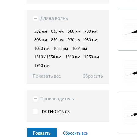
Длина волны
532 нм
635 нм
680 нм
780 нм
808 нм
850 нм
930 нм
980 нм
1030 нм
1053 нм
1064 нм
1310 / 1550 нм
1310 нм
1550 нм
1940 нм
Показать все
Сбросить
Производитель
DK PHOTONICS