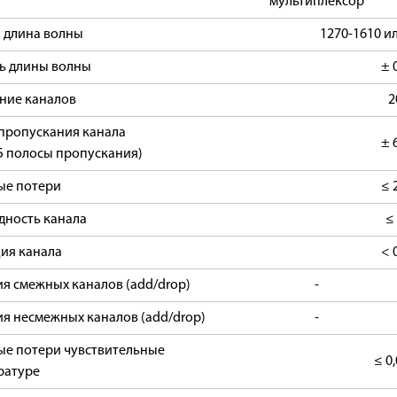
мультиплексор
 длина волны
1270-1610 и
ь длины волны
± 
ние каналов
2
пропускания канала
± 
дБ полосы пропускания)
ые потери
≤ 
дность канала
≤
ия канала
< 
я смежных каналов (add/drop)
-
я несмежных каналов (add/drop)
-
е потери чувствительные
≤ 0
ратуре