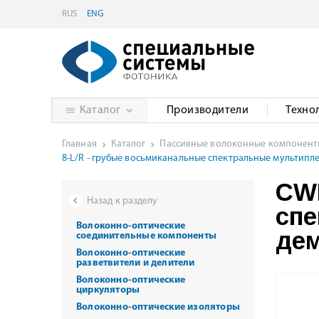
RUS
ENG
Каталог
Производители
Техно
Главная
Каталог
Пассивные волоконные компонен
8-L/R - грубые восьмиканальные спектральные мультип
CWD
Назад к разделу
спе
Волоконно-оптические
де
соединительные компоненты
Волоконно-оптические
разветвители и делители
Волоконно-оптические
циркуляторы
Волоконно-оптические изоляторы