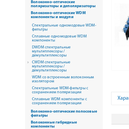
Волоконно-оптические
поляризаторы и деполяризаторы
Волоконно-оптические WDM
компоненты и модули
Спектральные одномодовые WDM-
фильтры
Сплавные одномодовые WDM
компоненты
DWDM спектральные
мультиплексоры /
демультиплексоры
CWDM спектральные
мультиплексоры /
демультиплексоры
WDM со встроенным волоконным
изолятором
Спектральные WDM-фильтры с
сохранением поляризации
Хара
Сплавные WDM компоненты с
сохранением поляризации
Волоконно-оптические полосовые
фильтры
Волоконные гибридные
компоненты