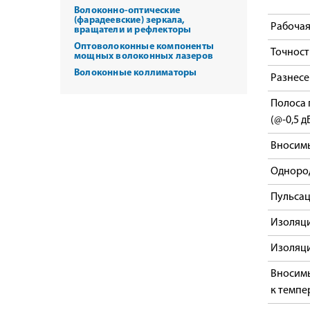
Волоконно-оптические
(фарадеевские) зеркала,
Рабочая
вращатели и рефлекторы
Оптоволоконные компоненты
Точност
мощных волоконных лазеров
Волоконные коллиматоры
Разнесе
Полоса 
(@-0,5 
Вносим
Одноро
Пульсац
Изоляци
Изоляци
Вносимы
к темпе