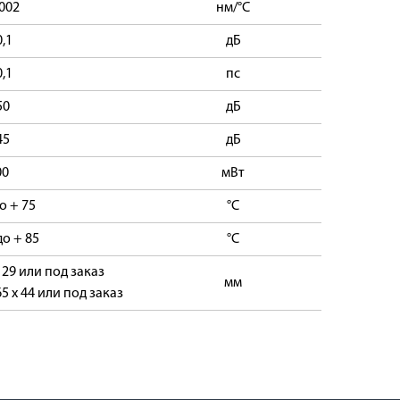
,002
нм/°C
0,1
дБ
0,1
пс
50
дБ
45
дБ
00
мВт
до + 75
°C
до + 85
°C
x 29 или под заказ
мм
65 x 44 или под заказ