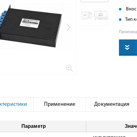
Вноси
Тип к
Производ
ктеристики
Применение
Документация
Параметр
Знач