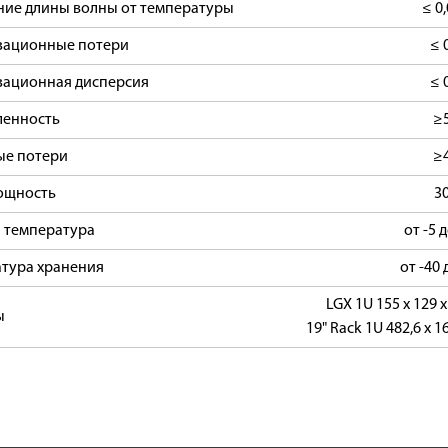
ие длины волны от температуры
≤ 0
зационные потери
≤ 
зационная дисперсия
≤ 
ленность
≥
ые потери
≥
ощность
3
 температура
от -5 
тура хранения
от -40 
LGX 1U 155 x 129 
ы
19" Rack 1U 482,6 x 1