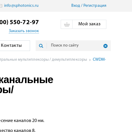
info@sphotonics.ru
Вход
/
Pегистрация
800) 550-72-97
Мой заказ
Заказать звонок
Контакты
ральные мультиплексоры / демультиплексоры
CWDM-
иканальные
ры/
сение каналов 20 нм.
ество каналов 8.