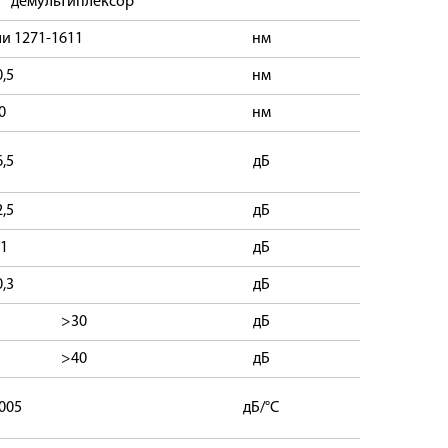
демультиплексор
ли 1271-1611
нм
0,5
нм
0
нм
6,5
дБ
2,5
дБ
 1
дБ
0,3
дБ
>30
дБ
>40
дБ
,005
дБ/°C