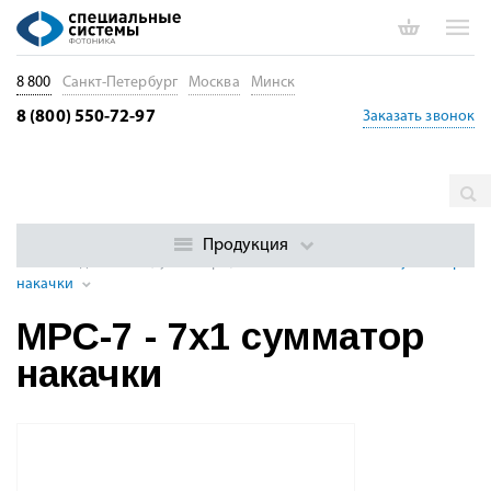
8 800
Санкт-Петербург
Москва
Минск
8 (800) 550-72-97
Заказать звонок
Главная
Каталог
Пассивные волоконные компоненты
Оптоволоконные компоненты мощных волоконных лазеров
Продукция
Nx1 Объединители (сумматоры) накачки
MPC-7 - 7x1 сумматор
накачки
MPC-7 - 7x1 сумматор
накачки