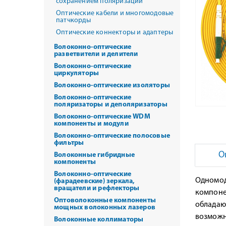
сохранением поляризации
Оптические кабели и многомодовые
патчкорды
Оптические коннекторы и адаптеры
Волоконно-оптические
разветвители и делители
Волоконно-оптические
циркуляторы
Волоконно-оптические изоляторы
Волоконно-оптические
поляризаторы и деполяризаторы
Волоконно-оптические WDM
компоненты и модули
Волоконно-оптические полосовые
фильтры
О
Волоконные гибридные
компоненты
Волоконно-оптические
Одномод
(фарадеевские) зеркала,
вращатели и рефлекторы
компоне
Оптоволоконные компоненты
обладаю
мощных волоконных лазеров
возможн
Волоконные коллиматоры