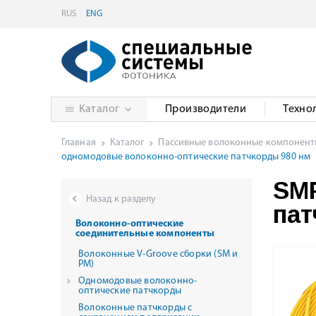
RUS
ENG
Каталог
Производители
Техно
Главная
Каталог
Пассивные волоконные компонен
одномодовые волоконно-оптические патчкорды 980 нм
SMP
Назад к разделу
пат
Волоконно-оптические
соединительные компоненты
Волоконные V-Groove сборки (SM и
PM)
Одномодовые волоконно-
оптические патчкорды
Волоконные патчкорды с