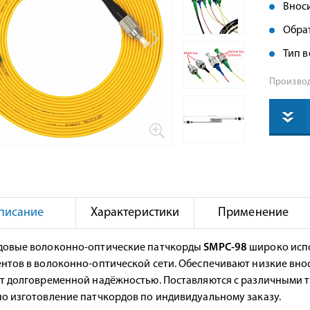
Вноси
Обрат
Тип в
Производ
писание
Характеристики
Применение
овые волоконно-оптические патчкорды
SMPC-98
широко испо
нтов в волоконно-оптической сети. Обеспечивают низкие вно
т долговременной надёжностью. Поставляются с различными тип
о изготовление патчкордов по индивидуальному заказу.