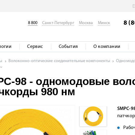
8 (
8 800
Санкт-Петербург
Москва
Минск
логии
Сервис
События
О компании
ты
Волоконно-оптические соединительные компоненты
Одномодо
C-98 - одномодовые вол
чкорды 980 нм
SMPC-9
патчкор
Рабоч