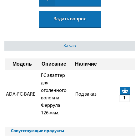
Задать вопрос
Заказ
Модель
Описание
Наличие
FC адаптер
для
оголенного
ADA-FC-BARE
Под заказ
волокна.
Феррула
126 мкм.
Сопутствующие продукты