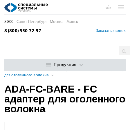
8 800
Санкт-Петербург
Москва
Минск
8 (800) 550-72-97
Заказать звонок
Главная
Каталог
Пассивные волоконные компоненты
Волоконно-оптические соединительные компоненты
Продукция
Оптические коннекторы и адаптеры
ADA-FC-BARE - FC адаптер
для оголенного волокна
ADA-FC-BARE - FC
адаптер для оголенного
волокна