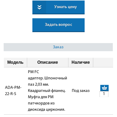
Узнать цену
Задать вопрос
Заказ
Модель
Описание
Наличие
PM FC
адаптер. Шпоночный
паз 2,03 мм.
ADA-PM-
Квадратный фланец.
Под заказ
22-R-S
Муфта для PM
патчкордов из
диоксида циркония.