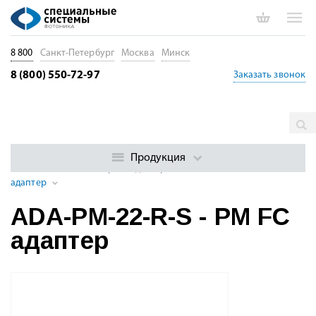
8 800
Санкт-Петербург
Москва
Минск
8 (800) 550-72-97
Заказать звонок
Главная
Каталог
Пассивные волоконные компоненты
Волоконно-оптические соединительные компоненты
Продукция
Оптические коннекторы и адаптеры
ADA-PM-22-R-S - PM FC
адаптер
ADA-PM-22-R-S - PM FC
адаптер