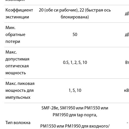
Коэффициент
20 (обе си рабочие), 22 (быстрая ось
д
экстинкции
блокирована)
Мин.
обратные
50
д
потери
Макс.
допустимая
0.5, 1, 2, 5, 10
В
оптическая
мощность
Макс. пиковая
мощность для
1, 5, 10
кВ
импульсных
SMF-28e, SM1950 или PM1550 или
PM1950 для tap порта,
Тип волокна
-
PM1550 или PM1950 для входного/