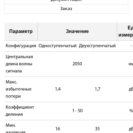
Заказ
Ед
Параметр
Значение
измер
Конфигурация
Одноступенчатый
Двухступенчатый
-
Центральная
длина волны
2050
н
сигнала
Макс.
избыточные
1,4
1,7
д
потери
Коэффициент
1 - 50
деления
Мин.
16
35
д
изоляция