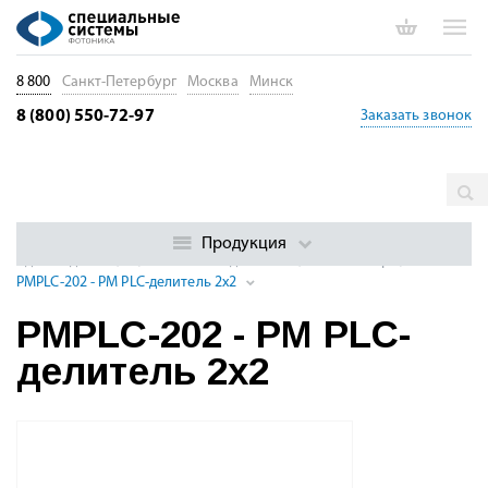
8 800
Санкт-Петербург
Москва
Минск
8 (800) 550-72-97
Заказать звонок
Главная
Каталог
Пассивные волоконные компоненты
Волоконно-оптические разветвители и делители
Планарные
Продукция
одномодовые (SM) оптические делители (PLC-сплиттеры)
PMPLC-202 - PM PLC-делитель 2х2
PMPLC-202 - PM PLC-
делитель 2х2