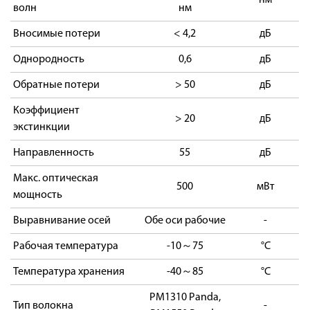
нм
волн
нм
Вносимые потери
< 4,2
дБ
Однородность
0,6
дБ
Обратные потери
> 50
дБ
Коэффициент
> 20
дБ
экстинкции
Направленность
55
дБ
Макс. оптическая
500
мВт
мощность
Выравнивание осей
Обе оси рабочие
-
Рабочая температура
-10～75
°C
Температура хранения
-40～85
°C
PM1310 Panda,
Тип волокна
-