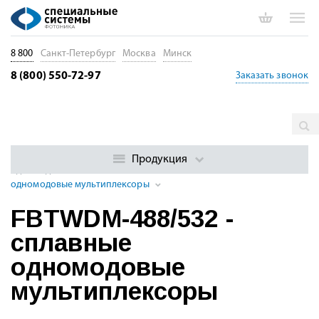
8 800
Санкт-Петербург
Москва
Минск
8 (800) 550-72-97
Заказать звонок
Главная
Каталог
Пассивные волоконные компоненты
Волоконно-оптические WDM компоненты и модули
Сплавные
Продукция
одномодовые WDM компоненты
FBTWDM-488/532 - сплавные
одномодовые мультиплексоры
FBTWDM-488/532 -
сплавные
одномодовые
мультиплексоры