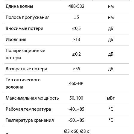
Длина волны
488/532
нм
Полоса пропускания
±5
нм
Вносимые потери
≤0,5
дБ
Изоляция
≥13
дБ
Поляризационные
≤0,2
дБ
потери
Возвратные потери
≥55
дБ
Тип оптического
460-HP
волокна
Максимальная мощность
50, 100
мВт
Рабочая температура
-40..+85
℃
Температура хранения
-50..+85
℃
Ø3 x 60, Ø3 x