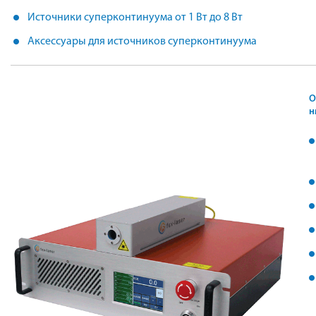
Источники суперконтинуума от 1 Вт до 8 Вт
Аксессуары для источников суперконтинуума
О
н