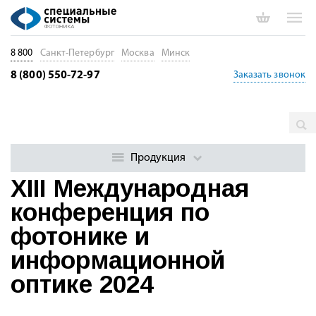
8 800
Санкт-Петербург
Москва
Минск
8 (800) 550-72-97
Заказать звонок
Главная
Мероприятия
XIII Международная конференция по
фотонике и информационной оптике 2024
Продукция
XIII Международная
конференция по
фотонике и
информационной
оптике 2024